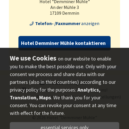
Hotel "Demminer Mühle"
An der Mühle 3
17109 Demmin
Telefon- /Faxnummer
anzeigen
Hotel Demminer Mühle kontaktieren
on our website to enable
you to make the best possible use. Only with your
consent we process and share data with our
partners (also in third countries) according to our
Kontakt
⋅
instagram
⋅
privacy policy for the purposes:
Analytics,
facebook
- Urlaub in MV - folgen Sie uns!
⋅
Impressum
⋅
Datenschutz
(Zustimmungseinstellungen)
Translation, Maps
. We thank you for your
consent. You can revoke your consent at any time
with effect for the future.
© 2026
Hotel "Demminer Mühle"
essential services only